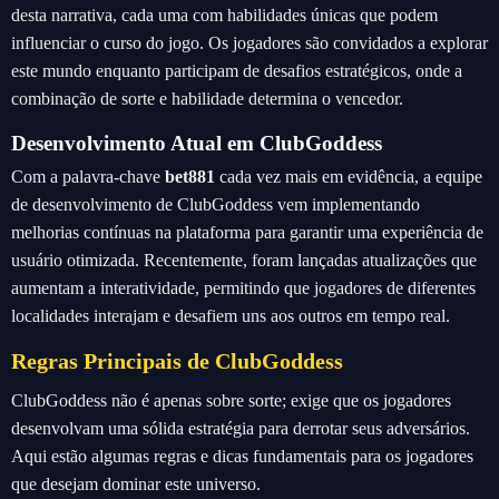
desta narrativa, cada uma com habilidades únicas que podem
influenciar o curso do jogo. Os jogadores são convidados a explorar
este mundo enquanto participam de desafios estratégicos, onde a
combinação de sorte e habilidade determina o vencedor.
Desenvolvimento Atual em ClubGoddess
Com a palavra-chave
bet881
cada vez mais em evidência, a equipe
de desenvolvimento de ClubGoddess vem implementando
melhorias contínuas na plataforma para garantir uma experiência de
usuário otimizada. Recentemente, foram lançadas atualizações que
aumentam a interatividade, permitindo que jogadores de diferentes
localidades interajam e desafiem uns aos outros em tempo real.
Regras Principais de ClubGoddess
ClubGoddess não é apenas sobre sorte; exige que os jogadores
desenvolvam uma sólida estratégia para derrotar seus adversários.
Aqui estão algumas regras e dicas fundamentais para os jogadores
que desejam dominar este universo.