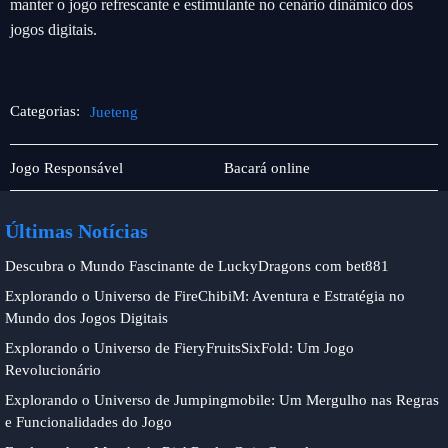
manter o jogo refrescante e estimulante no cenário dinâmico dos
jogos digitais.
Categorias:
Jueteng
Rinha
Jueteng
Jogo Responsável
Bacará online
de
galos
Últimas Notícias
Descubra o Mundo Fascinante de LuckyDragons com bet881
Explorando o Universo de FireChibiM: Aventura e Estratégia no
Mundo dos Jogos Digitais
Explorando o Universo de FieryFruitsSixFold: Um Jogo
Revolucionário
Explorando o Universo de Jumpingmobile: Um Mergulho nas Regras
e Funcionalidades do Jogo