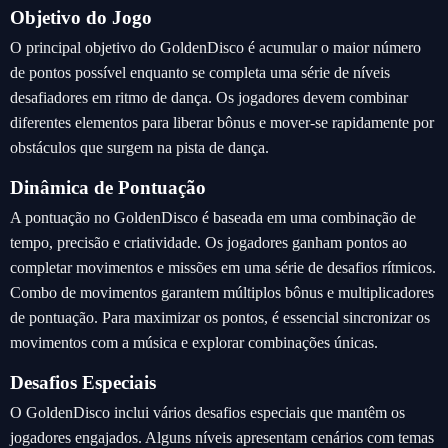
Objetivo do Jogo
O principal objetivo do GoldenDisco é acumular o maior número
de pontos possível enquanto se completa uma série de níveis
desafiadores em ritmo de dança. Os jogadores devem combinar
diferentes elementos para liberar bônus e mover-se rapidamente por
obstáculos que surgem na pista de dança.
Dinâmica de Pontuação
A pontuação no GoldenDisco é baseada em uma combinação de
tempo, precisão e criatividade. Os jogadores ganham pontos ao
completar movimentos e missões em uma série de desafios rítmicos.
Combo de movimentos garantem múltiplos bônus e multiplicadores
de pontuação. Para maximizar os pontos, é essencial sincronizar os
movimentos com a música e explorar combinações únicas.
Desafios Especiais
O GoldenDisco inclui vários desafios especiais que mantêm os
jogadores engajados. Alguns níveis apresentam cenários com temas