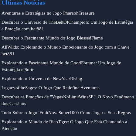
Últimas Notícias
Aventuras e Estratégias no Jogo PharaohTreasure
Descubra o Universo de TheBeltOfChampion: Um Jogo de Estratégia
e Emoção com bet881
Descubra o Fascinante Mundo do Jogo BlessedFlame
AllWilds: Explorando o Mundo Emocionante do Jogo com a Chave
bet881
Explorando o Fascinante Mundo de GoodFortune: Um Jogo de
Estratégia e Sorte
Explorando o Universo de NewYearRising
LegacyoftheSages: O Jogo Que Redefine Aventuras
Descubra as Emoções de "VegasNoLimitWinsSE": O Novo Fenômeno
dos Cassinos
Tudo Sobre o Jogo 'FruitNovaSuper100': Como Jogar e Suas Regras
Explorando o Mundo de RicoTiger: O Jogo Que Está Chamando a
Atenção