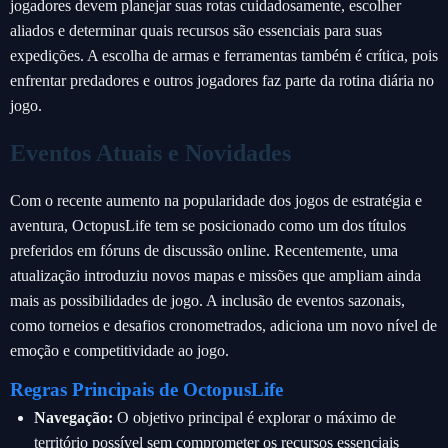
jogadores devem planejar suas rotas cuidadosamente, escolher
aliados e determinar quais recursos são essenciais para suas
expedições. A escolha de armas e ferramentas também é crítica, pois
enfrentar predadores e outros jogadores faz parte da rotina diária no
jogo.
Eventos Atuais e Novidades
Com o recente aumento na popularidade dos jogos de estratégia e
aventura, OctopusLife tem se posicionado como um dos títulos
preferidos em fóruns de discussão online. Recentemente, uma
atualização introduziu novos mapas e missões que ampliam ainda
mais as possibilidades de jogo. A inclusão de eventos sazonais,
como torneios e desafios cronometrados, adiciona um novo nível de
emoção e competitividade ao jogo.
Regras Principais de OctopusLife
Navegação:
O objetivo principal é explorar o máximo de
território possível sem comprometer os recursos essenciais