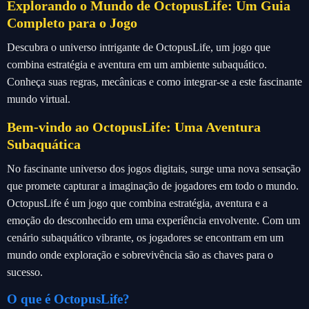
Explorando o Mundo de OctopusLife: Um Guia
Completo para o Jogo
Descubra o universo intrigante de OctopusLife, um jogo que
combina estratégia e aventura em um ambiente subaquático.
Conheça suas regras, mecânicas e como integrar-se a este fascinante
mundo virtual.
Bem-vindo ao OctopusLife: Uma Aventura
Subaquática
No fascinante universo dos jogos digitais, surge uma nova sensação
que promete capturar a imaginação de jogadores em todo o mundo.
OctopusLife é um jogo que combina estratégia, aventura e a
emoção do desconhecido em uma experiência envolvente. Com um
cenário subaquático vibrante, os jogadores se encontram em um
mundo onde exploração e sobrevivência são as chaves para o
sucesso.
O que é OctopusLife?