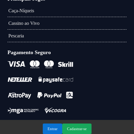
Caça-Níqueis
Cassino ao Vivo
Pescaria
Pagamento Seguro
Entrar
Cadastrar-se