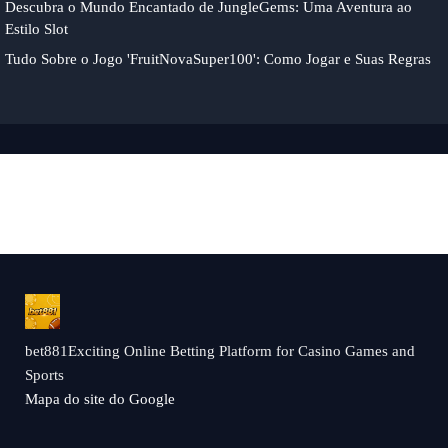
Descubra o Mundo Encantado de JungleGems: Uma Aventura ao
Estilo Slot
Tudo Sobre o Jogo 'FruitNovaSuper100': Como Jogar e Suas Regras
bet881Exciting Online Betting Platform for Casino Games and
Sports
Mapa do site do Google