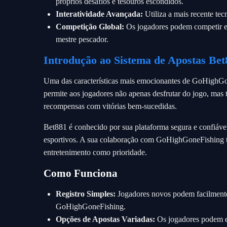
próprios desafios e tesouros escondidos.
Interatividade Avançada:
Utiliza a mais recente tecn
Competição Global:
Os jogadores podem competir em 
mestre pescador.
Introdução ao Sistema de Apostas Bet
Uma das características mais emocionantes de GoHighGon
permite aos jogadores não apenas desfrutar do jogo, mas
recompensas com vitórias bem-sucedidas.
Bet881 é conhecido por sua plataforma segura e confiáve
esportivos. A sua colaboração com GoHighGoneFishing t
entretenimento como prioridade.
Como Funciona
Registro Simples:
Jogadores novos podem facilmente 
GoHighGoneFishing.
Opções de Apostas Variadas:
Os jogadores podem esc