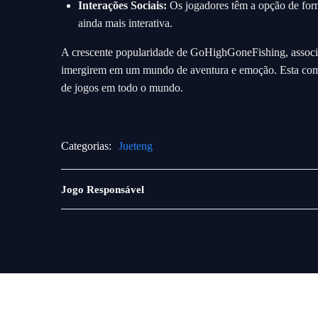
Interações Sociais:
Os jogadores têm a opção de form
ainda mais interativa.
A crescente popularidade de GoHighGoneFishing, associa
imergirem em um mundo de aventura e emoção. Esta combin
de jogos em todo o mundo.
Categorias:
Jueteng
Rinha
Jogo Responsável
de
galos