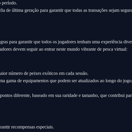
 período.
afia de última geração para garantir que todas as transações sejam segur
as para garantir que todos os jogadores tenham uma experiência diver
gadores devem seguir ao entrar neste mundo vibrante de pesca virtual:
maior número de peixes exóticos em cada sessão.
ma gama de equipamentos que podem ser atualizados ao longo do jogo
ontos diferente, baseado em sua raridade e tamanho, que contribui par
rantir recompensas especiais.