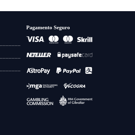
Pagamento Seguro