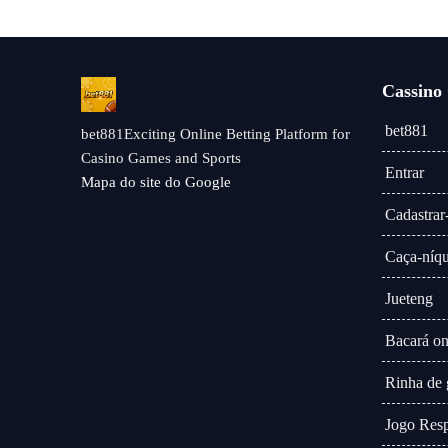
Cassino
bet881
bet881Exciting Online Betting Platform for
Casino Games and Sports
Entrar
Mapa do site do Google
Cadastrar
Caça-níqu
Jueteng
Bacará on
Rinha de 
Jogo Res