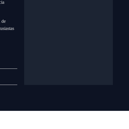
cia
 de
usiastas