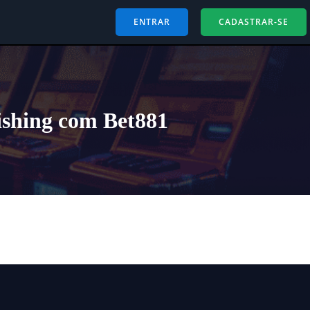
ENTRAR
CADASTRAR-SE
shing com Bet881