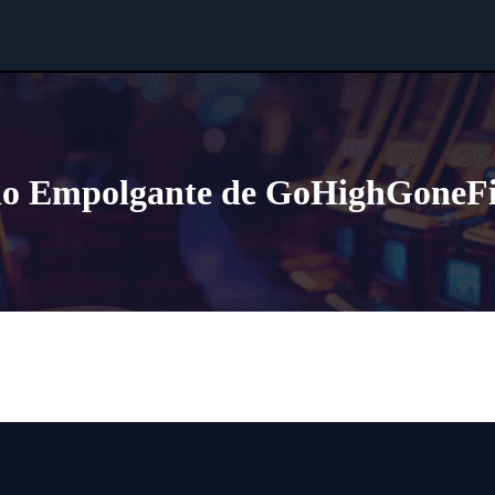
o Empolgante de GoHighGoneFi