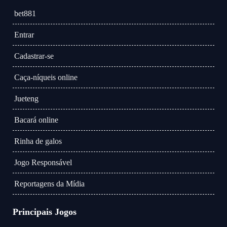
bet881
Entrar
Cadastrar-se
Caça-níqueis online
Jueteng
Bacará online
Rinha de galos
Jogo Responsável
Reportagens da Mídia
Principais Jogos