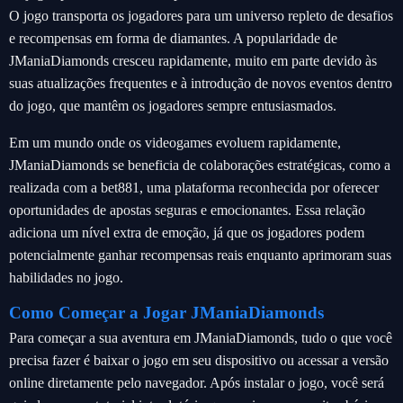
O jogo transporta os jogadores para um universo repleto de desafios
e recompensas em forma de diamantes. A popularidade de
JManiaDiamonds cresceu rapidamente, muito em parte devido às
suas atualizações frequentes e à introdução de novos eventos dentro
do jogo, que mantêm os jogadores sempre entusiasmados.
Em um mundo onde os videogames evoluem rapidamente,
JManiaDiamonds se beneficia de colaborações estratégicas, como a
realizada com a bet881, uma plataforma reconhecida por oferecer
oportunidades de apostas seguras e emocionantes. Essa relação
adiciona um nível extra de emoção, já que os jogadores podem
potencialmente ganhar recompensas reais enquanto aprimoram suas
habilidades no jogo.
Como Começar a Jogar JManiaDiamonds
Para começar a sua aventura em JManiaDiamonds, tudo o que você
precisa fazer é baixar o jogo em seu dispositivo ou acessar a versão
online diretamente pelo navegador. Após instalar o jogo, você será