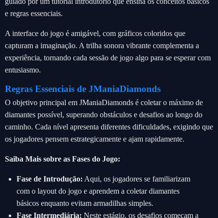
guiado por um tutorial introdutório que ensina os conceitos básicos
e regras essenciais.
A interface do jogo é amigável, com gráficos coloridos que
capturam a imaginação. A trilha sonora vibrante complementa a
experiência, tornando cada sessão de jogo algo para se esperar com
entusiasmo.
Regras Essenciais de JManiaDiamonds
O objetivo principal em JManiaDiamonds é coletar o máximo de
diamantes possível, superando obstáculos e desafios ao longo do
caminho. Cada nível apresenta diferentes dificuldades, exigindo que
os jogadores pensem estrategicamente e ajam rapidamente.
Saiba Mais sobre as Fases do Jogo:
Fase de Introdução:
Aqui, os jogadores se familiarizam
com o layout do jogo e aprendem a coletar diamantes
básicos enquanto evitam armadilhas simples.
Fase Intermediária:
Neste estágio, os desafios começam a