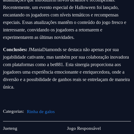
Recentemente, um evento especial de Halloween foi lançado,
encantando os jogadores com níveis temáticos e recompensas
especiais. Essas atualizações mantêm o conteúdo do jogo fresco e
interessante, convidando os jogadores a retornarem e
experimentarem as últimas novidades.
Conclusões:
JManiaDiamonds se destaca não apenas por sua
jogabilidade cativante, mas também por sua colaboração inovadora
com plataformas como a bet881. Esta sinergia proporciona aos
jogadores uma experiência emocionante e enriquecedora, onde a
diversão e a possibilidade de ganhos reais se entrelaçam de maneira
única.
Categorias:
Rinha de galos
Caça-
Rinha
Jueteng
Jogo Responsável
níqueis
de