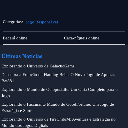
Categorias:
Jogo Responsável
Jueteng
Jogo
Bacará online
Caça-níqueis online
Responsável
Últimas Notícias
Explorando o Universo de GalacticGems
Descubra a Emoção de Flaming Bells: O Novo Jogo de Apostas
Bet881
Explorando o Mundo de OctopusLife: Um Guia Completo para o
Jogo
Explorando o Fascinante Mundo de GoodFortune: Um Jogo de
Estratégia e Sorte
Explorando o Universo de FireChibiM: Aventura e Estratégia no
Mundo dos Jogos Digitais