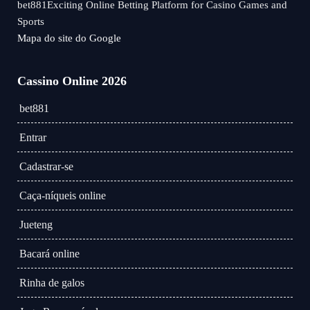
bet881Exciting Online Betting Platform for Casino Games and
Sports
Mapa do site do Google
Cassino Online 2026
bet881
Entrar
Cadastrar-se
Caça-níqueis online
Jueteng
Bacará online
Rinha de galos