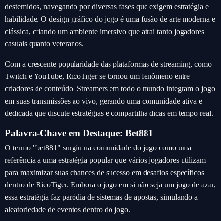
destemidos, navegando por diversas fases que exigem estratégia e
habilidade. O design gráfico do jogo é uma fusão de arte moderna e
clássica, criando um ambiente imersivo que atrai tanto jogadores
casuais quanto veteranos.
Com a crescente popularidade das plataformas de streaming, como
Twitch e YouTube, RicoTiger se tornou um fenômeno entre
criadores de conteúdo. Streamers em todo o mundo integram o jogo
em suas transmissões ao vivo, gerando uma comunidade ativa e
dedicada que discute estratégias e compartilha dicas em tempo real.
Palavra-Chave em Destaque: Bet881
O termo "bet881" surgiu na comunidade do jogo como uma
referência a uma estratégia popular que vários jogadores utilizam
para maximizar suas chances de sucesso em desafios específicos
dentro de RicoTiger. Embora o jogo em si não seja um jogo de azar,
essa estratégia faz paródia de sistemas de apostas, simulando a
aleatoriedade de eventos dentro do jogo.