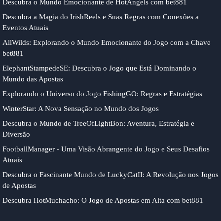
Descubra o Mundo Emocionante de HotAngels com bet881
Descubra a Magia do IrishReels e Suas Regras com Conexões a
Eventos Atuais
AllWilds: Explorando o Mundo Emocionante do Jogo com a Chave
bet881
ElephantStampedeSE: Descubra o Jogo que Está Dominando o
Mundo das Apostas
Explorando o Universo do Jogo FishingGO: Regras e Estratégias
WinterStar: A Nova Sensação no Mundo dos Jogos
Descubra o Mundo de TreeOfLightBon: Aventura, Estratégia e
Diversão
FootballManager - Uma Visão Abrangente do Jogo e Seus Desafios
Atuais
Descubra o Fascinante Mundo de LuckyCatII: A Revolução nos Jogos
de Apostas
Descubra HotMuchacho: O Jogo de Apostas em Alta com bet881