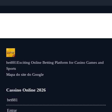
bet881Exciting Online Betting Platform for Casino Games and
Sports
Mapa do site do Google
Cassino Online 2026
bet881
Entrar