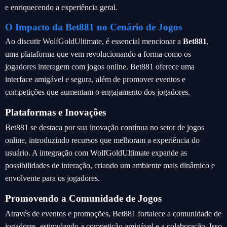
e enriquecendo a experiência geral.
O Impacto da Bet881 no Cenário de Jogos
Ao discutir WolfGoldUltimate, é essencial mencionar a
Bet881
,
uma plataforma que vem revolucionando a forma como os
jogadores interagem com jogos online. Bet881 oferece uma
interface amigável e segura, além de promover eventos e
competições que aumentam o engajamento dos jogadores.
Plataformas e Inovações
Bet881 se destaca por sua inovação contínua no setor de jogos
online, introduzindo recursos que melhoram a experiência do
usuário. A integração com WolfGoldUltimate expande as
possibilidades de interação, criando um ambiente mais dinâmico e
envolvente para os jogadores.
Promovendo a Comunidade de Jogos
Através de eventos e promoções, Bet881 fortalece a comunidade de
jogadores, estimulando a competição amigável e a colaboração. Isso